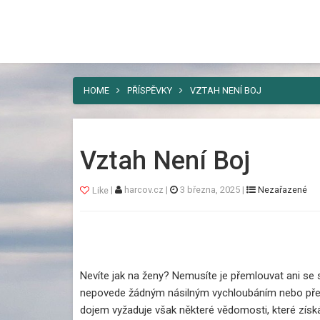
Harcov
Nebaví vás umísťovat vaši reklamu ně
řešení. A tím je náš web.
HOME
PŘÍSPĚVKY
VZTAH NENÍ BOJ
Vztah Není Boj
|
harcov.cz
|
3 března, 2025
|
Nezařazené
Like
Nevíte
jak na ženy
? Nemusíte je přemlouvat ani se s
nepovede žádným násilným vychloubáním nebo předv
dojem vyžaduje však některé vědomosti, které získá