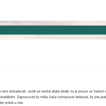
kam, kde si jí někdo všimne jen výjimečně a nez
 nimi dohadovat. Jestli se nechá dívka sbalit, to je pouze ve Vašich r
áděním. Zapracovat by měla Vaše schopnost dokázat, že jste jedin
te právě u nás.