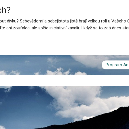
ch?
 dívku? Sebevědomí a sebejistota jistě hrají velkou roli u Vašeho úsp
 ani zoufalec, ale spíše iniciativní kavalír. I když se to zdá dnes s
Program And