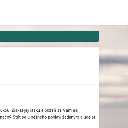
areaguje ani živá duše? Pak máme
ukou. Získat její lásku a přízeň se Vám asi
ečný. Stát se u něžného pohlaví žádaným a udělat