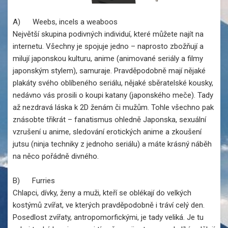
A) Weebs, incels a weaboos
Největší skupina podivných individuí, které můžete najít na
internetu. Všechny je spojuje jedno – naprosto zbožňují a
milují japonskou kulturu, anime (animované seriály a filmy
japonským stylem), samuraje. Pravděpodobně mají nějaké
plakáty svého oblíbeného seriálu, nějaké sběratelské kousky,
nedávno vás prosili o koupi katany (japonského meče). Tady
až nezdravá láska k 2D ženám či mužům. Tohle všechno pak
znásobte třikrát – fanatismus ohledně Japonska, sexuální
vzrušení u anime, sledování erotických anime a zkoušení
jutsu (ninja techniky z jednoho seriálu) a máte krásný náběh
na něco pořádně divného.
B) Furries
Chlapci, dívky, ženy a muži, kteří se oblékají do velkých
kostýmů zvířat, ve kterých pravděpodobně i tráví celý den.
Posedlost zvířaty, antropomorfickými, je tady veliká. Je tu