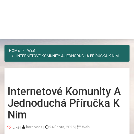
Harcov
Toggl
Nebaví vás umísťovat vaši reklamu
navig
někam, kde si jí někdo všimne jen
výjimečně a nezareaguje ani živá duše? Pak
máme řešení. A tím je náš web.
HOME
WEB
INTERNETOVÉ KOMUNITY A JEDNODUCHÁ PŘÍRUČKA K NIM
Internetové Komunity A
Jednoduchá Příručka K
Nim
|
harcov.cz
|
24 února, 2025
|
Web
Like