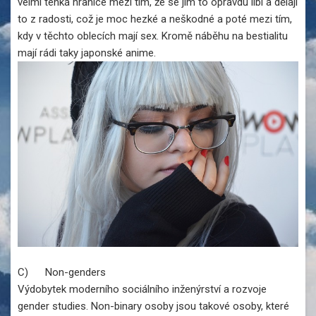
velmi tenká hranice mezi tím, že se jim to opravdu líbí a dělají
to z radosti, což je moc hezké a neškodné a poté mezi tím,
kdy v těchto oblecích mají sex. Kromě náběhu na bestialitu
mají rádi taky japonské anime.
C) Non-genders
Výdobytek moderního sociálního inženýrství a rozvoje
gender studies. Non-binary osoby jsou takové osoby, které