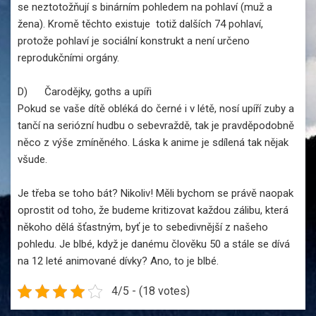
se neztotožňují s binárním pohledem na pohlaví (muž a
žena). Kromě těchto existuje totiž dalších 74 pohlaví,
protože pohlaví je sociální konstrukt a není určeno
reprodukčními orgány.
D) Čarodějky, goths a upíři
Pokud se vaše dítě obléká do černé i v létě, nosí upíří zuby a
tančí na seriózní hudbu o sebevraždě, tak je pravděpodobně
něco z výše zmíněného. Láska k anime je sdílená tak nějak
všude.
Je třeba se toho bát? Nikoliv! Měli bychom se právě naopak
oprostit od toho, že budeme kritizovat každou zálibu, která
někoho dělá šťastným, byť je to sebedivnější z našeho
pohledu. Je blbé, když je danému člověku 50 a stále se dívá
na 12 leté animované dívky? Ano, to je blbé.
4/5 - (18 votes)