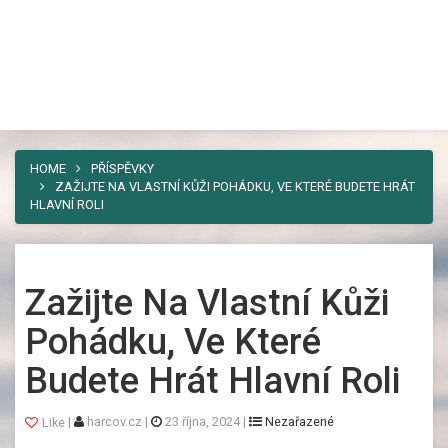
Harcov
Toggl
Nebaví vás umísťovat vaši reklamu
navig
někam, kde si jí někdo všimne jen
výjimečně a nezareaguje ani živá duše? Pak
máme řešení. A tím je náš web.
HOME
PŘÍSPĚVKY
ZAŽIJTE NA VLASTNÍ KŮŽI POHÁDKU, VE KTERÉ BUDETE HRÁT
HLAVNÍ ROLI
Zažijte Na Vlastní Kůži
Pohádku, Ve Které
Budete Hrát Hlavní Roli
|
harcov.cz
|
23 října, 2024
|
Nezařazené
Like