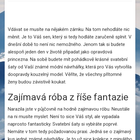
Vdávat se musíte na nějakém zámku. Na tom nehodláte nic
měnit. Je to Váš sen, který si tedy hodláte zaručeně splnit. V
dnešní době to není nic nemožného. Jenom tak si budete
alespoň jeden den v životě připadat jako opravdová
princezna. Na sobě budete mít pohádkově krásné
svatební
šaty
od Vaší známé módní návrhářky, která pro Vás vytvořila
doopravdy kouzelný model. Věříte, že všechny přítomné
ženy budou závistivě koukat.
Zajímavá róba z říše fantazie
Narazila jste v půjčovně na hodně zajímavou róbu. Neustále
na ni musíte myslet. Není to sice Váš styl, ale vypadala
naprosto fantasticky. Svatební šaty si vybíráte poprvé.
Nemáte v tom tedy požadovanou praxi. Jedná se o zajímavý
kus jedné známé návrhářky. Je to už sice kolekce z minulého