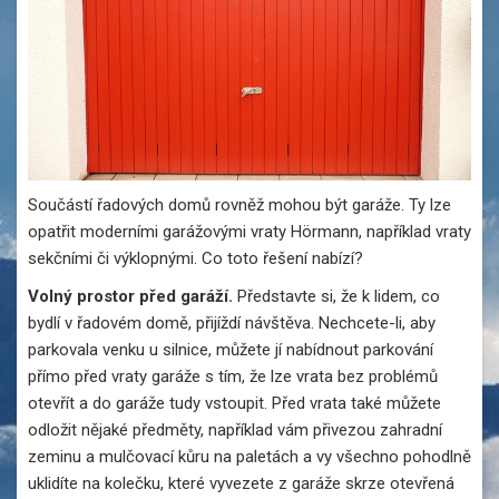
Součástí řadových domů rovněž mohou být garáže. Ty lze
opatřit moderními garážovými vraty Hörmann, například vraty
sekčními či výklopnými. Co toto řešení nabízí?
Volný prostor před garáží.
Představte si, že k lidem, co
bydlí v řadovém domě, přijíždí návštěva. Nechcete-li, aby
parkovala venku u silnice, můžete jí nabídnout parkování
přímo před vraty garáže s tím, že lze vrata bez problémů
otevřít a do garáže tudy vstoupit. Před vrata také můžete
odložit nějaké předměty, například vám přivezou zahradní
zeminu a mulčovací kůru na paletách a vy všechno pohodlně
uklidíte na kolečku, které vyvezete z garáže skrze otevřená