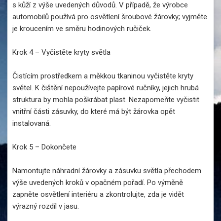
s kůží z výše uvedených důvodů. V případě, že výrobce
automobilů používá pro osvětlení šroubové žárovky; vyjměte
je kroucením ve směru hodinových ručiček.
Krok 4 – Vyčistěte kryty světla
Čistícím prostředkem a měkkou tkaninou vyčistěte kryty
světel. K čištění nepoužívejte papírové ručníky, jejich hrubá
struktura by mohla poškrábat plast. Nezapomeňte vyčistit
vnitřní části zásuvky, do které má být žárovka opět
instalovaná.
Krok 5 – Dokončete
Namontujte náhradní žárovky a zásuvku světla přechodem
výše uvedených kroků v opačném pořadí. Po výměně
zapněte osvětlení interiéru a zkontrolujte, zda je vidět
výrazný rozdíl v jasu.