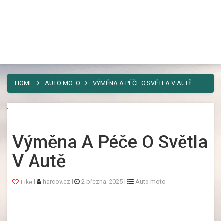
Harcov
Toggl
Nebaví vás umísťovat vaši reklamu
navig
někam, kde si jí někdo všimne jen
výjimečně a nezareaguje ani živá duše? Pak
máme řešení. A tím je náš web.
HOME
AUTO MOTO
VÝMĚNA A PÉČE O SVĚTLA V AUTĚ
Výměna A Péče O Světla
V Autě
|
harcov.cz
|
2 března, 2025
|
Auto moto
Like