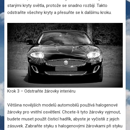
starými kryty světla, protože se snadno rozbíjí. Takto
odstraňte všechny kryty a přesuňte se k dalšímu kroku.
Krok 3 – Odstraňte žárovky interiéru
Většina novějších modelů automobilů používá halogenové
žárovky pro vnitřní osvětlení. Chcete-li tyto žárovky vyjmout,
budete muset použít čisticí hadřík, abyste je vyčistili z jejich
zásuvek. Zabraňte styku s halogenovými žárovkami při styku