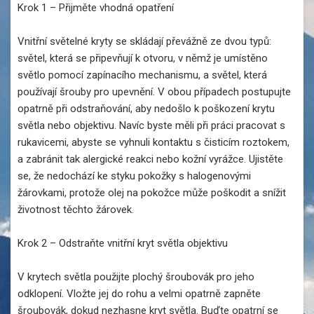
Krok 1 – Přijměte vhodná opatření
Vnitřní světelné kryty se skládají převážně ze dvou typů:
světel, která se připevňují k otvoru, v němž je umístěno
světlo pomocí zapínacího mechanismu, a světel, která
používají šrouby pro upevnění. V obou případech postupujte
opatrně při odstraňování, aby nedošlo k poškození krytu
světla nebo objektivu. Navíc byste měli při práci pracovat s
rukavicemi, abyste se vyhnuli kontaktu s čisticím roztokem,
a zabránit tak alergické reakci nebo kožní vyrážce. Ujistěte
se, že nedochází ke styku pokožky s halogenovými
žárovkami, protože olej na pokožce může poškodit a snížit
životnost těchto žárovek.
Krok 2 – Odstraňte vnitřní kryt světla objektivu
V krytech světla použijte plochý šroubovák pro jeho
odklopení. Vložte jej do rohu a velmi opatrně zapněte
šroubovák, dokud nezhasne kryt světla. Buďte opatrní se