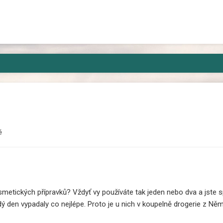
kam, kde si jí někdo všimne jen výjimečně a nez
é
osmetických přípravků? Vždyť vy používáte tak jeden nebo dva a jste 
dý den vypadaly co nejlépe. Proto je u nich v koupelně drogerie z N