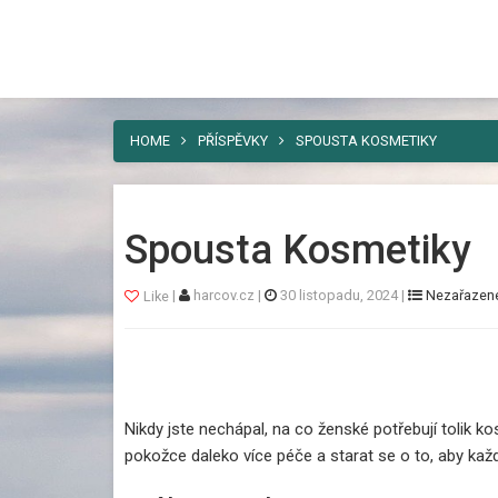
Harcov
Nebaví vás umísťovat vaši reklamu ně
řešení. A tím je náš web.
HOME
PŘÍSPĚVKY
SPOUSTA KOSMETIKY
Spousta Kosmetiky
|
harcov.cz
|
30 listopadu, 2024
|
Nezařazen
Like
Nikdy jste nechápal, na co ženské potřebují tolik k
pokožce daleko více péče a starat se o to, aby kaž