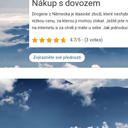
Nákup s dovozem
Drogerie z Německa
je klasické zboží, které nechybí
nízkou cenu, za kterou ji mohou získat. Ještě jste 
na internetu a za chvíli ji máte u sebe. Jak jednodu
4.7/5 - (3 votes)
Zvýrazněte své přednosti