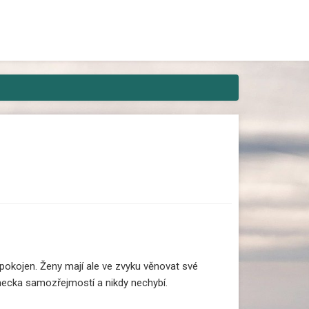
areaguje ani živá duše? Pak máme
spokojen. Ženy mají ale ve zvyku věnovat své
ěmecka samozřejmostí a nikdy nechybí.