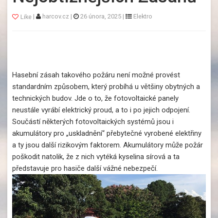
|
harcov.cz
|
26 února, 2025
|
Elektro
Like
Hasební zásah takového požáru není možné provést
standardním způsobem, který probíhá u většiny obytných a
technických budov. Jde o to, že fotovoltaické panely
neustále vyrábí elektrický proud, a to i po jejich odpojení.
Součástí některých fotovoltaických systémů jsou i
akumulátory pro „uskladnění“ přebytečné vyrobené elektřiny
a ty jsou další rizikovým faktorem. Akumulátory může požár
poškodit natolik, že z nich vytéká kyselina sírová a ta
představuje pro hasiče další vážné nebezpečí.