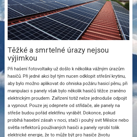
Těžké a smrtelné úrazy nejsou
výjimkou
Při hašení fotovoltaiky už došlo k několika vážným úrazům
hasičů. Při jedné akci byl tým nucen odklopit střešní krytinu,
aby bylo možno aplikovat do ohniska požáru hasicí pěnu, při
manipulaci s panely však bylo několik hasičů těžce zraněno
elektrickým proudem. Zařízení totiž nelze jednoduše odpojit
a vypnout. Pouze jej odepnete od střídače, ale panely na
střeše budou pořád elektřinu vyrábět. Dokonce, pokud
probíhá hasební zásah v noci, stačí i pouhý svit Měsíce nebo
světla reflektorů používaných hasiči a panely vyrobí tolik
elektrické energie, že to může být pro hasiče životu