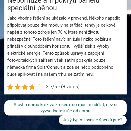
Nepomůže ani pokrytí panelů
speciální pěnou
Jako vhodné řešení se ukázalo v prevenci. Někoho napadlo
připojovat pouze dva moduly na střídač, tehdy je celkové
napětí z tohoto zdroje jen 70 V, které není životu
nebezpečné. Toto řešení navíc snižuje i riziko požáru a
přináší v dlouhodobém horizontu i vyšší zisk z výroby
elektrické energie. Tento způsob úpravy a zapojení
fotovoltaických zařízení však zatím poskytla pouze
německá firma SolarConsult a zda se něco podobného
bude aplikovat i na našem trhu, se zatím neví.
3.7/5 - (8 votes)
Stavba domu krok za krokem: co musíte udělat, než si
vyzvednete klíče od domu
Jaký typ milovnice šperků jste?