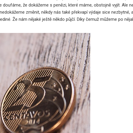
le doufáme, že dokážeme s penězi, které máme, obstojně vyjít. Ale 
om nedokážeme změnit, někdy nás také překvapí výdaje sice nezbytné, 
ediné. Že nám nějaké ještě někdo půjčí. Díky čemuž můžeme po něja