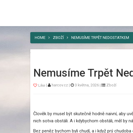
Harcov
Nebaví vás umísťovat vaši reklamu ně
řešení. A tím je náš web.
HOME
ZBOŽÍ
NEMUSÍME TRPĚT NEDOSTATKEM
Nemusíme Trpět Ne
|
harcov.cz
|
3 května, 2026
|
Zboží
Like
Člověk by musel být skutečně hodně naivní, aby uvěř
nich sotva obstáli. A i kdybychom obstáli, měl by n
Bez peněz bychom byli chudí, a i když prý chudoba c