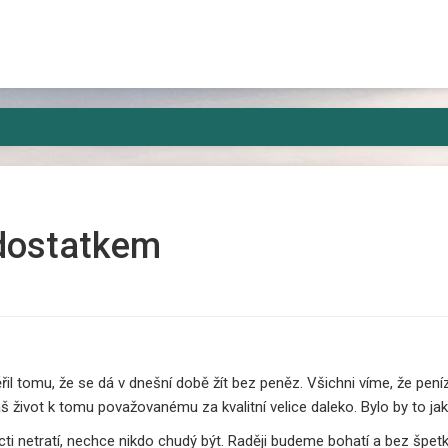
kam, kde si jí někdo všimne jen výjimečně a nez
dostatkem
il tomu, že se dá v dnešní době žít bez peněz. Všichni víme, že pení
áš život k tomu považovanému za kvalitní velice daleko. Bylo by to j
ti netratí, nechce nikdo chudý být. Raději budeme bohatí a bez špetk