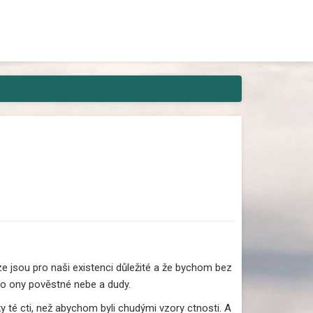
areaguje ani živá duše? Pak máme
ze jsou pro naši existenci důležité a že bychom bez
ako ony pověstné nebe a dudy.
y té cti, než abychom byli chudými vzory ctnosti. A