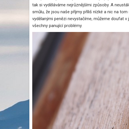
tak si vyděláváme nejrůznějšími způsoby. A neustá
smůlu, že jsou naše příjmy příliš nízké a nic na t
vydělanými penězi nevystačíme, můžeme doufat v j
všechny panující problémy.