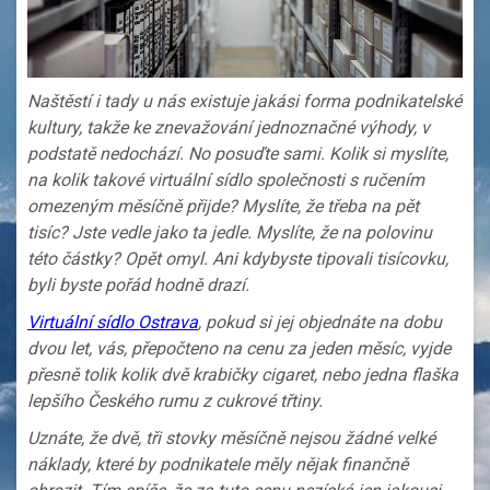
Naštěstí i tady u nás existuje jakási forma podnikatelské
kultury, takže ke znevažování jednoznačné výhody, v
podstatě nedochází. No posuďte sami. Kolik si myslíte,
na kolik takové virtuální sídlo společnosti s ručením
omezeným měsíčně přijde? Myslíte, že třeba na pět
tisíc? Jste vedle jako ta jedle. Myslíte, že na polovinu
této částky? Opět omyl. Ani kdybyste tipovali tisícovku,
byli byste pořád hodně drazí.
Virtuální sídlo Ostrava
, pokud si jej objednáte na dobu
dvou let, vás, přepočteno na cenu za jeden měsíc, vyjde
přesně tolik kolik dvě krabičky cigaret, nebo jedna flaška
lepšího Českého rumu z cukrové třtiny.
Uznáte, že dvě, tři stovky měsíčně nejsou žádné velké
náklady, které by podnikatele měly nějak finančně