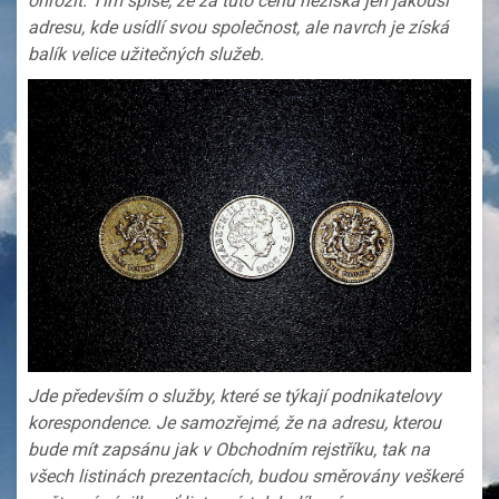
ohrozit. Tím spíše, že za tuto cenu nezíská jen jakousi
adresu, kde usídlí svou společnost, ale navrch je získá
balík velice užitečných služeb.
Jde především o služby, které se týkají podnikatelovy
korespondence. Je samozřejmé, že na adresu, kterou
bude mít zapsánu jak v Obchodním rejstříku, tak na
všech listinách prezentacích, budou směrovány veškeré