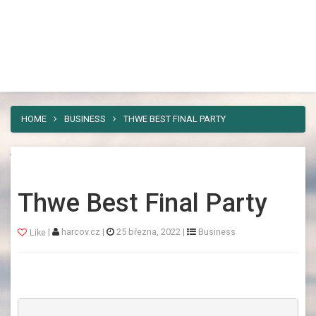
Harcov
Toggl
Nebaví vás umísťovat vaši reklamu
navig
někam, kde si jí někdo všimne jen
výjimečně a nezareaguje ani živá duše? Pak
máme řešení. A tím je náš web.
HOME
BUSINESS
THWE BEST FINAL PARTY
Thwe Best Final Party
|
harcov.cz
|
25 března, 2022
|
Business
Like