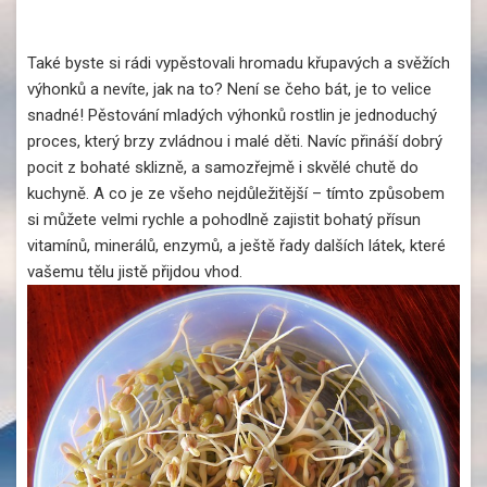
Také byste si rádi vypěstovali hromadu křupavých a svěžích
výhonků a nevíte, jak na to? Není se čeho bát, je to velice
snadné! Pěstování mladých výhonků rostlin je jednoduchý
proces, který brzy zvládnou i malé děti. Navíc přináší dobrý
pocit z bohaté sklizně, a samozřejmě i skvělé chutě do
kuchyně. A co je ze všeho nejdůležitější – tímto způsobem
si můžete velmi rychle a pohodlně zajistit bohatý přísun
vitamínů, minerálů, enzymů, a ještě řady dalších látek, které
vašemu tělu jistě přijdou vhod.