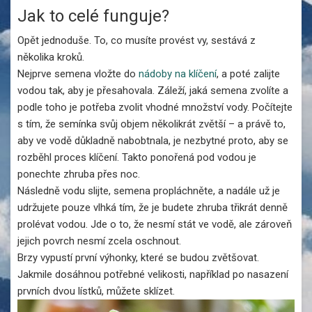
Jak to celé funguje?
Opět jednoduše. To, co musíte provést vy, sestává z
několika kroků.
Nejprve semena vložte do
nádoby na klíčení
, a poté zalijte
vodou tak, aby je přesahovala. Záleží, jaká semena zvolíte a
podle toho je potřeba zvolit vhodné množství vody. Počítejte
s tím, že semínka svůj objem několikrát zvětší – a právě to,
aby ve vodě důkladně nabobtnala, je nezbytné proto, aby se
rozběhl proces klíčení. Takto ponořená pod vodou je
ponechte zhruba přes noc.
Následně vodu slijte, semena propláchněte, a nadále už je
udržujete pouze vlhká tím, že je budete zhruba třikrát denně
prolévat vodou. Jde o to, že nesmí stát ve vodě, ale zároveň
jejich povrch nesmí zcela oschnout.
Brzy vypustí první výhonky, které se budou zvětšovat.
Jakmile dosáhnou potřebné velikosti, například po nasazení
prvních dvou lístků, můžete sklízet.