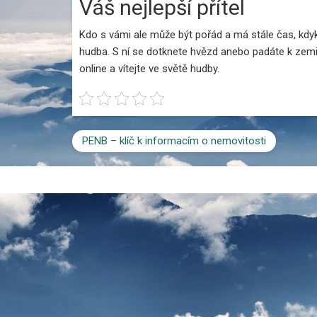
Váš nejlepší přítel
Kdo s vámi ale může být pořád a má stále čas, kdy
hudba. S ní se dotknete hvězd anebo padáte k zemi, 
online
a vítejte ve světě hudby.
PENB – klíč k informacím o nemovitosti