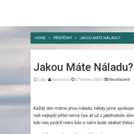
Harcov
Nebaví vás umísťovat vaši reklamu ně
řešení. A tím je náš web.
HOME
PŘÍSPĚVKY
JAKOU MÁTE NÁLADU?
Jakou Máte Náladu?
|
harcov.cz
|
27 května, 2025
|
Nezařazené
Like
Každý den máme jinou náladu, někdy jsme spokojen
náš nejlepší přítel nemá čas ať už z jakéhokoliv d
kdo nás podrží nebo kdo s námi bude skákat třeba