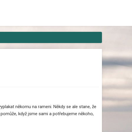
areaguje ani živá duše? Pak máme
yplakat někomu na rameni. Někdy se ale stane, že
edy pomůže, když jsme sami a potřebujeme někoho,